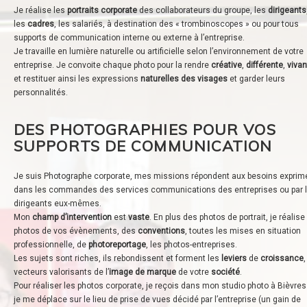
Je réalise les
portraits corporate
des collaborateurs du groupe, les
dirigeants
les
cadres
, les salariés, à destination des « trombinoscopes » ou pour tous
supports de communication interne ou externe à l’entreprise.
Je travaille en lumière naturelle ou artificielle selon l’environnement de votre
entreprise. Je convoite chaque photo pour la rendre
créative
,
différente
,
vivan
et restituer ainsi les expressions
naturelles des visages
et garder leurs
personnalités.
DES PHOTOGRAPHIES POUR VOS
SUPPORTS DE COMMUNICATION
Je suis Photographe corporate, mes missions répondent aux besoins exprim
dans les commandes des services communications des entreprises ou par 
dirigeants eux-mêmes.
Mon
champ d’intervention
est
vaste
. En plus des photos de portrait, je réalise
photos de vos évènements, des
conventions
, toutes les mises en situation
professionnelle, de
photoreportage
, les photos-entreprises.
Les sujets sont riches, ils rebondissent et forment les
leviers
de
croissance
,
vecteurs valorisants de l’
image de marque
de votre
société
.
Pour réaliser les photos corporate, je reçois dans mon studio photo à Bièvres
je me déplace sur le lieu de prise de vues décidé par l’entreprise (un gain de