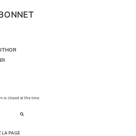
 BONNET
UTHOR
ER
603
0
 is closed at this time.
 LA PAGE